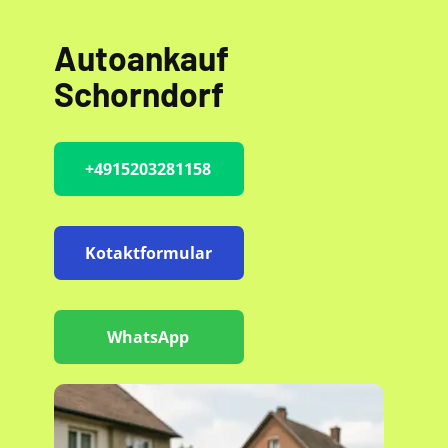
Autoankauf
Schorndorf
+4915203281158
Kotaktformular
WhatsApp